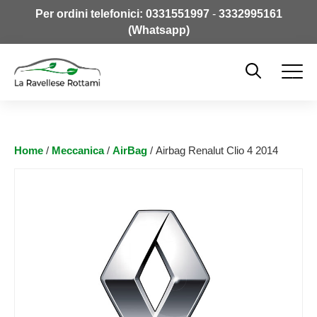
Per ordini telefonici:
0331551997
-
3332995161
(Whatsapp)
Home
/
Meccanica
/
AirBag
/ Airbag Renalut Clio 4 2014