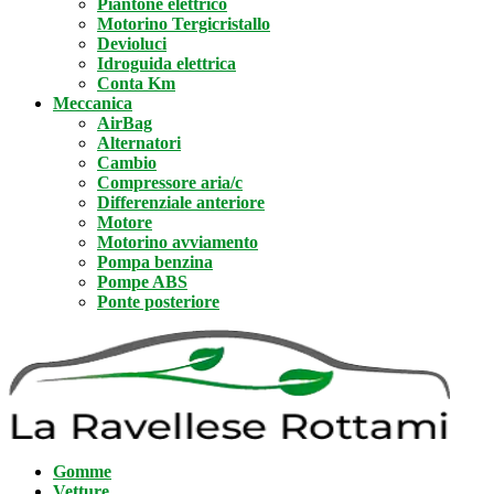
Piantone elettrico
Motorino Tergicristallo
Devioluci
Idroguida elettrica
Conta Km
Meccanica
AirBag
Alternatori
Cambio
Compressore aria/c
Differenziale anteriore
Motore
Motorino avviamento
Pompa benzina
Pompe ABS
Ponte posteriore
Gomme
Vetture