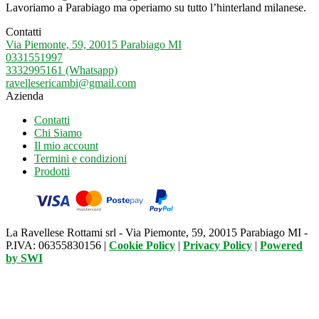
Lavoriamo a Parabiago ma operiamo su tutto l’hinterland milanese.
Contatti
Via Piemonte, 59, 20015 Parabiago MI
0331551997
3332995161 (Whatsapp)
ravellesericambi@gmail.com
Azienda
Contatti
Chi Siamo
Il mio account
Termini e condizioni
Prodotti
La Ravellese Rottami srl - Via Piemonte, 59, 20015 Parabiago MI -
P.IVA: 06355830156 |
Cookie Policy
|
Privacy Policy
|
Powered
by
SWI