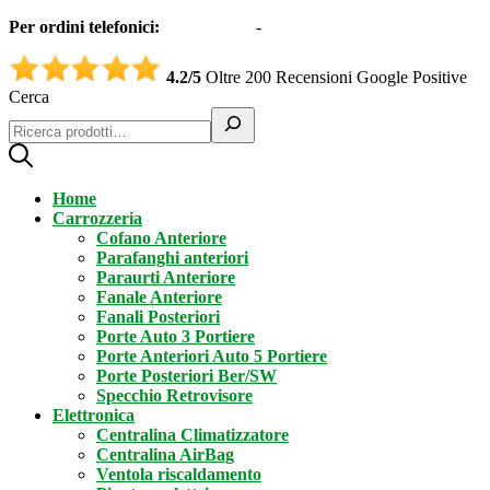
Per ordini telefonici:
0331551997
-
3332995161 (Whatsapp)
4.2/5
Oltre 200 Recensioni Google Positive
Cerca
Home
Carrozzeria
Cofano Anteriore
Parafanghi anteriori
Paraurti Anteriore
Fanale Anteriore
Fanali Posteriori
Porte Auto 3 Portiere
Porte Anteriori Auto 5 Portiere
Porte Posteriori Ber/SW
Specchio Retrovisore
Elettronica
Centralina Climatizzatore
Centralina AirBag
Ventola riscaldamento