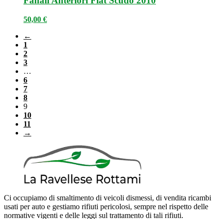
Fanali Anteriori Fiat Scudo 2010
50,00
€
←
1
2
3
…
6
7
8
9
10
11
→
Ci occupiamo di smaltimento di veicoli dismessi, di vendita ricambi
usati per auto e gestiamo rifiuti pericolosi, sempre nel rispetto delle
normative vigenti e delle leggi sul trattamento di tali rifiuti.