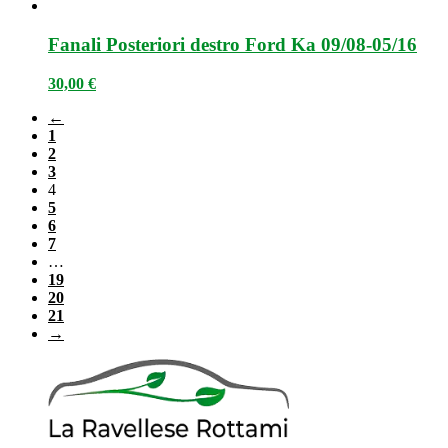
Fanali Posteriori destro Ford Ka 09/08-05/16
30,00
€
←
1
2
3
4
5
6
7
…
19
20
21
→