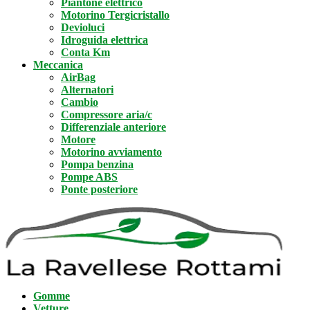
Piantone elettrico
Motorino Tergicristallo
Devioluci
Idroguida elettrica
Conta Km
Meccanica
AirBag
Alternatori
Cambio
Compressore aria/c
Differenziale anteriore
Motore
Motorino avviamento
Pompa benzina
Pompe ABS
Ponte posteriore
Gomme
Vetture