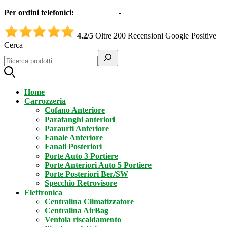
Per ordini telefonici:
0331551997
-
3332995161 (Whatsapp)
4.2/5
Oltre 200 Recensioni Google Positive
Cerca
Home
Carrozzeria
Cofano Anteriore
Parafanghi anteriori
Paraurti Anteriore
Fanale Anteriore
Fanali Posteriori
Porte Auto 3 Portiere
Porte Anteriori Auto 5 Portiere
Porte Posteriori Ber/SW
Specchio Retrovisore
Elettronica
Centralina Climatizzatore
Centralina AirBag
Ventola riscaldamento