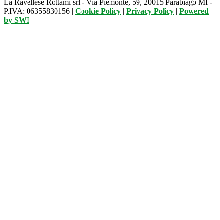
La Ravellese Rottami srl - Via Piemonte, 59, 20015 Parabiago MI -
P.IVA: 06355830156 |
Cookie Policy
|
Privacy Policy
|
Powered
by
SWI