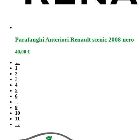
Parafanghi Anteriori Renault scenic 2008 nero
40,00
€
←
1
2
3
4
5
6
…
9
10
11
→