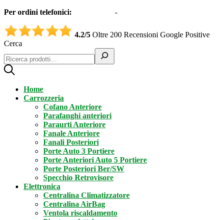
Per ordini telefonici:
0331551997
-
3332995161 (Whatsapp)
4.2/5
Oltre 200 Recensioni Google Positive
Cerca
Home
Carrozzeria
Cofano Anteriore
Parafanghi anteriori
Paraurti Anteriore
Fanale Anteriore
Fanali Posteriori
Porte Auto 3 Portiere
Porte Anteriori Auto 5 Portiere
Porte Posteriori Ber/SW
Specchio Retrovisore
Elettronica
Centralina Climatizzatore
Centralina AirBag
Ventola riscaldamento