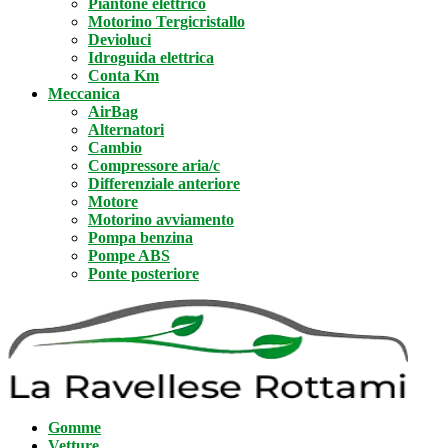
Piantone elettrico
Motorino Tergicristallo
Devioluci
Idroguida elettrica
Conta Km
Meccanica
AirBag
Alternatori
Cambio
Compressore aria/c
Differenziale anteriore
Motore
Motorino avviamento
Pompa benzina
Pompe ABS
Ponte posteriore
Gomme
Vetture