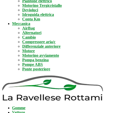
Piantone elettrico
Motorino Tergicristallo
Devioluci
Idroguida elettrica
Conta Km
Meccanica
AirBag
Alternatori
Cambio
Compressore aria/c
Differenziale anteriore
Motore
Motorino avviamento
Pompa benzina
Pompe ABS
Ponte posteriore
Gomme
Vetture