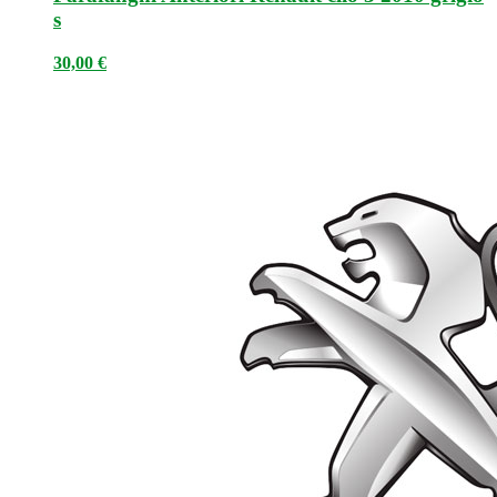
s
30,00
€