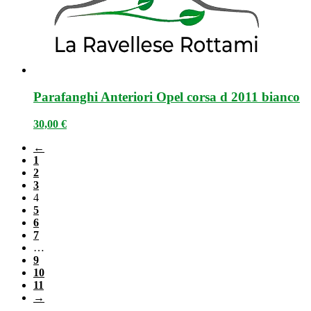
Parafanghi Anteriori Opel corsa d 2011 bianco
30,00
€
←
1
2
3
4
5
6
7
…
9
10
11
→