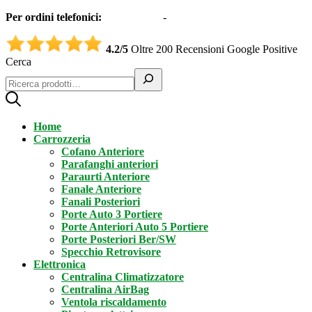
Per ordini telefonici:
0331551997
-
3332995161 (Whatsapp)
4.2/5
Oltre 200 Recensioni Google Positive
Cerca
Home
Carrozzeria
Cofano Anteriore
Parafanghi anteriori
Paraurti Anteriore
Fanale Anteriore
Fanali Posteriori
Porte Auto 3 Portiere
Porte Anteriori Auto 5 Portiere
Porte Posteriori Ber/SW
Specchio Retrovisore
Elettronica
Centralina Climatizzatore
Centralina AirBag
Ventola riscaldamento