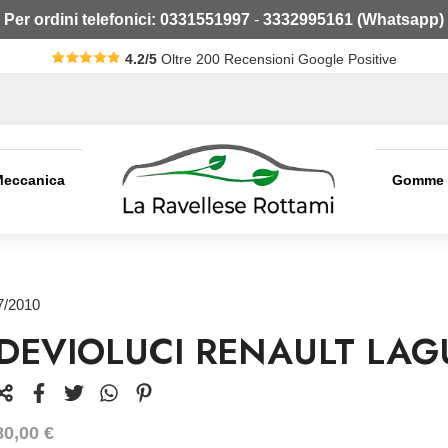
Per ordini telefonici:
0331551997
-
3332995161 (Whatsapp)
4.2/5
Oltre 200 Recensioni Google Positive
Meccanica
Gomme
7/2010
DEVIOLUCI RENAULT LAG
80,00
€