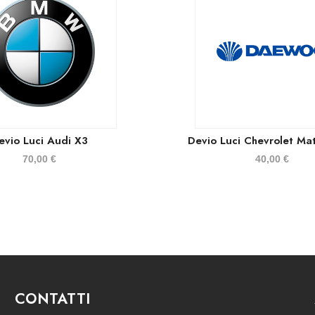
evio Luci Audi X3
Devio Luci Chevrolet Ma
70,00
€
40,00
€
CONTATTI