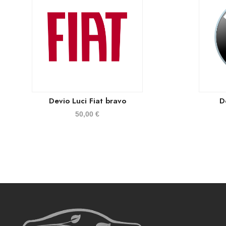
Devio Luci Fiat bravo
D
50,00
€