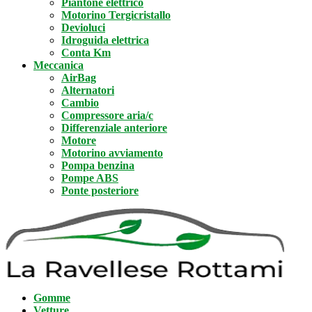
Piantone elettrico
Motorino Tergicristallo
Devioluci
Idroguida elettrica
Conta Km
Meccanica
AirBag
Alternatori
Cambio
Compressore aria/c
Differenziale anteriore
Motore
Motorino avviamento
Pompa benzina
Pompe ABS
Ponte posteriore
Gomme
Vetture