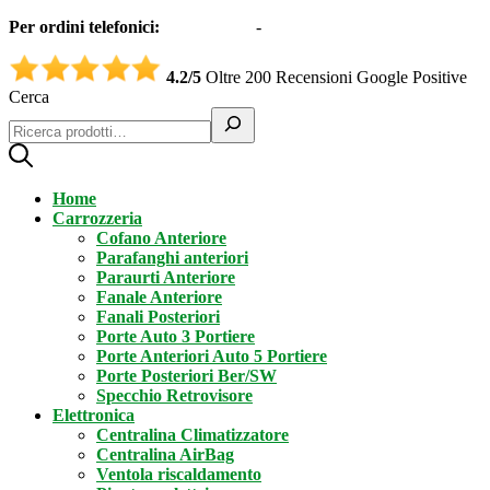
Per ordini telefonici:
0331551997
-
3332995161 (Whatsapp)
4.2/5
Oltre 200 Recensioni Google Positive
Cerca
Home
Carrozzeria
Cofano Anteriore
Parafanghi anteriori
Paraurti Anteriore
Fanale Anteriore
Fanali Posteriori
Porte Auto 3 Portiere
Porte Anteriori Auto 5 Portiere
Porte Posteriori Ber/SW
Specchio Retrovisore
Elettronica
Centralina Climatizzatore
Centralina AirBag
Ventola riscaldamento