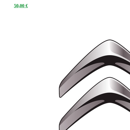
50,00
€