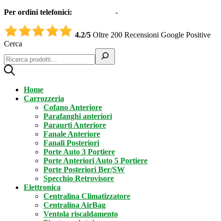
Per ordini telefonici:
0331551997
-
3332995161 (Whatsapp)
4.2/5
Oltre 200 Recensioni Google Positive
Cerca
Home
Carrozzeria
Cofano Anteriore
Parafanghi anteriori
Paraurti Anteriore
Fanale Anteriore
Fanali Posteriori
Porte Auto 3 Portiere
Porte Anteriori Auto 5 Portiere
Porte Posteriori Ber/SW
Specchio Retrovisore
Elettronica
Centralina Climatizzatore
Centralina AirBag
Ventola riscaldamento