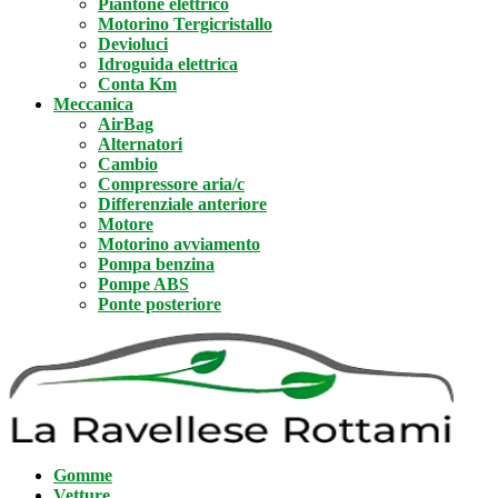
Piantone elettrico
Motorino Tergicristallo
Devioluci
Idroguida elettrica
Conta Km
Meccanica
AirBag
Alternatori
Cambio
Compressore aria/c
Differenziale anteriore
Motore
Motorino avviamento
Pompa benzina
Pompe ABS
Ponte posteriore
Gomme
Vetture