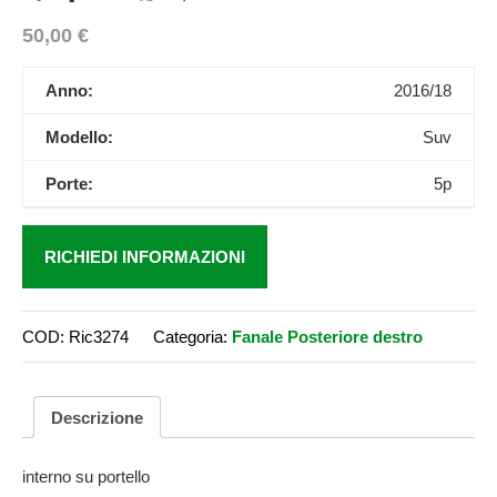
50,00
€
Anno:
2016/18
Modello:
Suv
Porte:
5p
RICHIEDI INFORMAZIONI
COD:
Ric3274
Categoria:
Fanale Posteriore destro
Descrizione
interno su portello