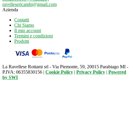
ravellesericambi@gmail.com
Azienda
Contatti
Chi Siamo
Il mio account
Termini e condizioni
Prodotti
La Ravellese Rottami srl - Via Piemonte, 59, 20015 Parabiago MI -
P.IVA: 06355830156 |
Cookie Policy
|
Privacy Policy
|
Powered
by
SWI