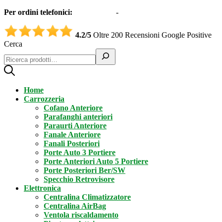
Per ordini telefonici:
0331551997
-
3332995161 (Whatsapp)
4.2/5
Oltre 200 Recensioni Google Positive
Cerca
Home
Carrozzeria
Cofano Anteriore
Parafanghi anteriori
Paraurti Anteriore
Fanale Anteriore
Fanali Posteriori
Porte Auto 3 Portiere
Porte Anteriori Auto 5 Portiere
Porte Posteriori Ber/SW
Specchio Retrovisore
Elettronica
Centralina Climatizzatore
Centralina AirBag
Ventola riscaldamento