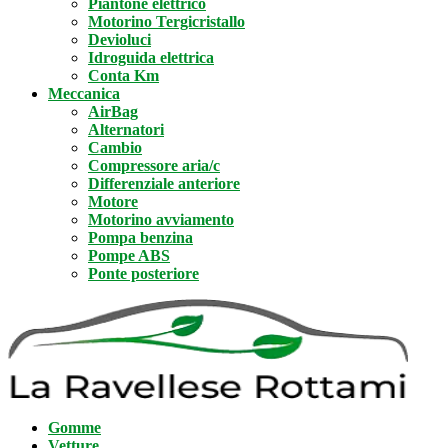
Piantone elettrico
Motorino Tergicristallo
Devioluci
Idroguida elettrica
Conta Km
Meccanica
AirBag
Alternatori
Cambio
Compressore aria/c
Differenziale anteriore
Motore
Motorino avviamento
Pompa benzina
Pompe ABS
Ponte posteriore
Gomme
Vetture