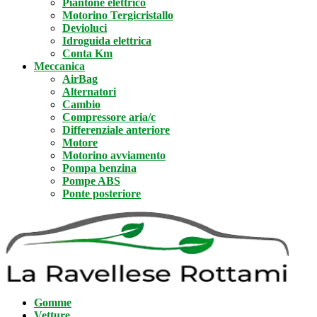
Piantone elettrico
Motorino Tergicristallo
Devioluci
Idroguida elettrica
Conta Km
Meccanica
AirBag
Alternatori
Cambio
Compressore aria/c
Differenziale anteriore
Motore
Motorino avviamento
Pompa benzina
Pompe ABS
Ponte posteriore
Gomme
Vetture