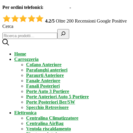
Per ordini telefonici:
0331551997
-
3332995161 (Whatsapp)
4.2/5
Oltre 200 Recensioni Google Positive
Cerca
Home
Carrozzeria
Cofano Anteriore
Parafanghi anteriori
Paraurti Anteriore
Fanale Anteriore
Fanali Posteriori
Porte Auto 3 Portiere
Porte Anteriori Auto 5 Portiere
Porte Posteriori Ber/SW
Specchio Retrovisore
Elettronica
Centralina Climatizzatore
Centralina AirBag
Ventola riscaldamento