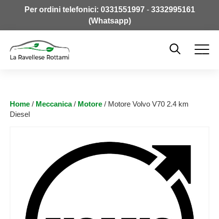
Per ordini telefonici:
0331551997
-
3332995161
(Whatsapp)
Home
/
Meccanica
/
Motore
/ Motore Volvo V70 2.4 km
Diesel