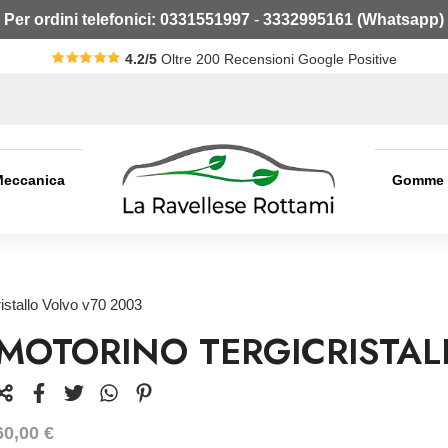
Per ordini telefonici:
0331551997
-
3332995161 (Whatsapp)
4.2/5
Oltre 200 Recensioni Google Positive
Meccanica
Gomme
ristallo Volvo v70 2003
MOTORINO TERGICRISTAL
60,00
€