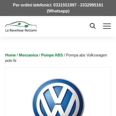
Per ordini telefonici:
0331551997
-
3332995161
(Whatsapp)
Home
/
Meccanica
/
Pompe ABS
/ Pompa abs Volkswagen
polo 6r