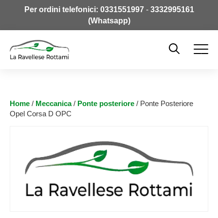
Per ordini telefonici:
0331551997
-
3332995161
(Whatsapp)
Home
/
Meccanica
/
Ponte posteriore
/ Ponte Posteriore
Opel Corsa D OPC