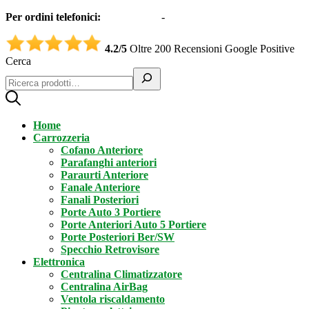
Per ordini telefonici:
0331551997
-
3332995161 (Whatsapp)
4.2/5
Oltre 200 Recensioni Google Positive
Cerca
Home
Carrozzeria
Cofano Anteriore
Parafanghi anteriori
Paraurti Anteriore
Fanale Anteriore
Fanali Posteriori
Porte Auto 3 Portiere
Porte Anteriori Auto 5 Portiere
Porte Posteriori Ber/SW
Specchio Retrovisore
Elettronica
Centralina Climatizzatore
Centralina AirBag
Ventola riscaldamento