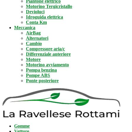
Piantone elettrico
Motorino Tergicristallo
Devioluci
Idroguida elettrica
Conta Km
Meccanica
AirBag
Alternatori
Cambio
Compressore aria/c
Differenziale anteriore
Motore
Motorino avviamento
Pompa benzina
Pompe ABS
Ponte posteriore
Gomme
Vetture