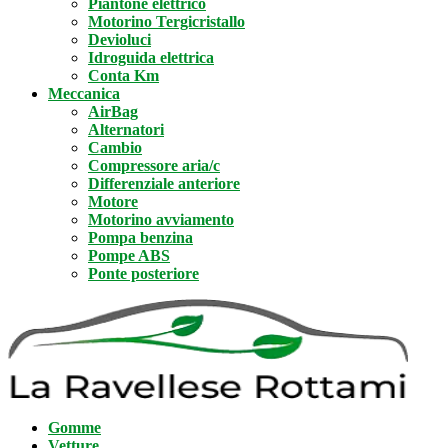
Piantone elettrico
Motorino Tergicristallo
Devioluci
Idroguida elettrica
Conta Km
Meccanica
AirBag
Alternatori
Cambio
Compressore aria/c
Differenziale anteriore
Motore
Motorino avviamento
Pompa benzina
Pompe ABS
Ponte posteriore
Gomme
Vetture