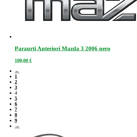
Paraurti Anteriori Mazda 3 2006 nero
100,00
€
←
1
2
3
4
5
6
7
8
9
→