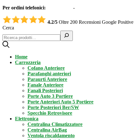
Per ordini telefonici:
0331551997
-
3332995161 (Whatsapp)
4.2/5
Oltre 200 Recensioni Google Positive
Cerca
Home
Carrozzeria
Cofano Anteriore
Parafanghi anteriori
Paraurti Anteriore
Fanale Anteriore
Fanali Posteriori
Porte Auto 3 Portiere
Porte Anteriori Auto 5 Portiere
Porte Posteriori Ber/SW
Specchio Retrovisore
Elettronica
Centralina Climatizzatore
Centralina AirBag
Ventola riscaldamento