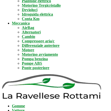
Piantone elettrico
Motorino Tergicristallo
Devioluci
Idroguida elettrica
Conta Km
Meccanica
AirBag
Alternatori
Cambio
Compressore aria/c
Differenziale anteriore
Motore
Motorino avviamento
Pompa benzina
Pompe ABS
Ponte posteriore
Gomme
Vetture