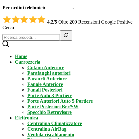
Per ordini telefonici:
0331551997
-
3332995161 (Whatsapp)
4.2/5
Oltre 200 Recensioni Google Positive
Cerca
Home
Carrozzeria
Cofano Anteriore
Parafanghi anteriori
Paraurti Anteriore
Fanale Anteriore
Fanali Posteriori
Porte Auto 3 Portiere
Porte Anteriori Auto 5 Portiere
Porte Posteriori Ber/SW
Specchio Retrovisore
Elettronica
Centralina Climatizzatore
Centralina AirBag
Ventola riscaldamento