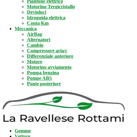
Piantone elettrico
Motorino Tergicristallo
Devioluci
Idroguida elettrica
Conta Km
Meccanica
AirBag
Alternatori
Cambio
Compressore aria/c
Differenziale anteriore
Motore
Motorino avviamento
Pompa benzina
Pompe ABS
Ponte posteriore
Gomme
Vetture