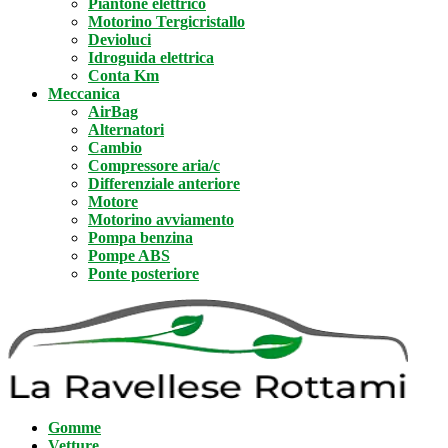
Piantone elettrico
Motorino Tergicristallo
Devioluci
Idroguida elettrica
Conta Km
Meccanica
AirBag
Alternatori
Cambio
Compressore aria/c
Differenziale anteriore
Motore
Motorino avviamento
Pompa benzina
Pompe ABS
Ponte posteriore
Gomme
Vetture