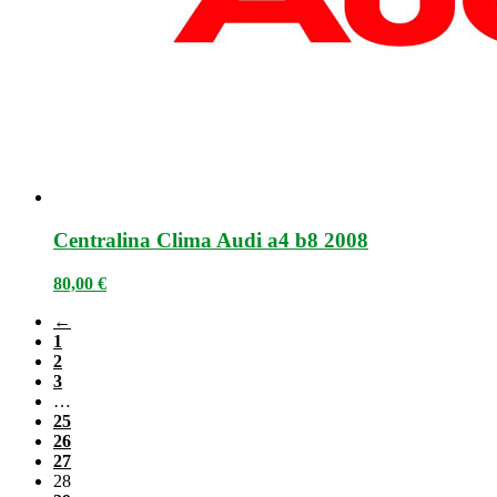
Centralina Clima Audi a4 b8 2008
80,00
€
←
1
2
3
…
25
26
27
28