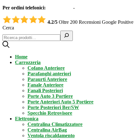
Per ordini telefonici:
0331551997
-
3332995161 (Whatsapp)
4.2/5
Oltre 200 Recensioni Google Positive
Cerca
Home
Carrozzeria
Cofano Anteriore
Parafanghi anteriori
Paraurti Anteriore
Fanale Anteriore
Fanali Posteriori
Porte Auto 3 Portiere
Porte Anteriori Auto 5 Portiere
Porte Posteriori Ber/SW
Specchio Retrovisore
Elettronica
Centralina Climatizzatore
Centralina AirBag
Ventola riscaldamento