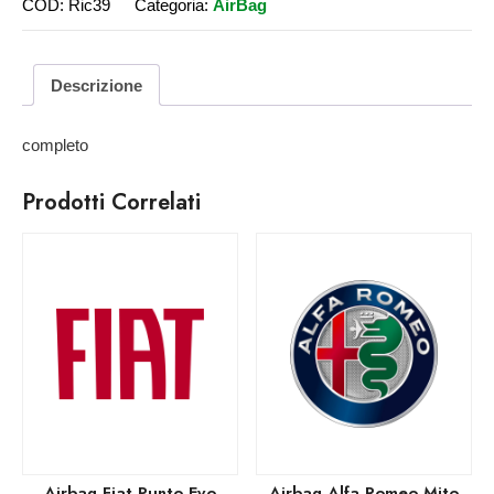
COD:
Ric39
Categoria:
AirBag
Descrizione
completo
Prodotti Correlati
Airbag Fiat Punto Evo
Airbag Alfa Romeo Mito