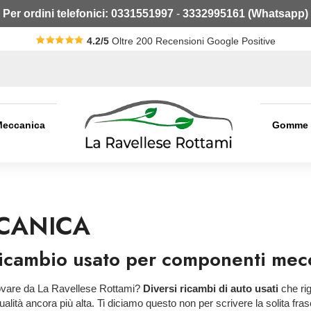
Per ordini telefonici:
0331551997
-
3332995161 (Whatsapp)
4.2/5
Oltre 200 Recensioni Google Positive
Meccanica
Gomme
CANICA
 ricambio usato per componenti mec
ovare da La Ravellese Rottami?
Diversi ricambi di auto usati
che ri
ualità ancora più alta. Ti diciamo questo non per scrivere la solita f