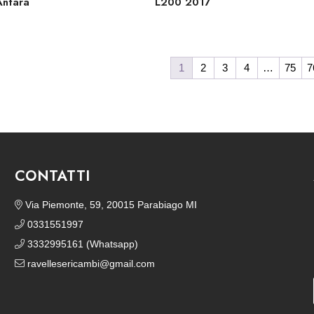
Antara
L200 2017
1
2
3
4
…
75
7
CONTATTI
Via Piemonte, 59, 20015 Parabiago MI
0331551997
3332995161 (Whatsapp)
ravellesericambi@gmail.com