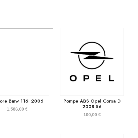
ore Bmw 116i 2006
Pompe ABS Opel Corsa D
2008 56
1.586,00
€
100,00
€