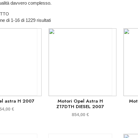
qualità davvero complesso.
UTTO
e di 1-16 di 1229 risultati
el astra H 2007
Motori Opel Astra H
Mot
Z17DTH DIESEL 2007
54,00
€
854,00
€