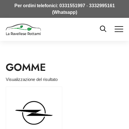
Per ordini telefonici:
0331551997
-
3332995161
(Whatsapp)
GOMME
Visualizzazione del risultato