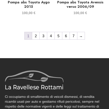
Pompa abs Toyota Aygo
Pompa abs Toyota Avensis
2015
verso 2006/09
100,00
€
100,00
€
1
2
3
4
5
6
7
→
Ci occupiamo di smaltimento di veicoli dismessi, di vendita
ricambi usati per auto e gestiamo rifiuti pericolosi, sempre nel
rispetto delle normative vigenti e delle leggi sul trattamento di