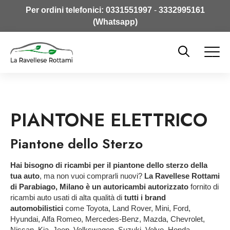
Per ordini telefonici:
0331551997
-
3332995161
(Whatsapp)
PIANTONE ELETTRICO
Piantone dello Sterzo
Hai bisogno di ricambi per il piantone dello sterzo della
tua auto
, ma non vuoi comprarli nuovi?
La Ravellese Rottami
di Parabiago, Milano è un autoricambi autorizzato
fornito di
ricambi auto usati di alta qualità di
tutti i brand
automobilistici
come Toyota, Land Rover, Mini, Ford,
Hyundai, Alfa Romeo, Mercedes-Benz, Mazda, Chevrolet,
Nissan, Kia, Jeep, Volkswagen, Suzuki, Volvo, Honda,