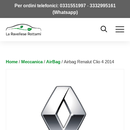
Per ordini telefonici:
0331551997
-
3332995161
(Whatsapp)
Home
/
Meccanica
/
AirBag
/ Airbag Renalut Clio 4 2014