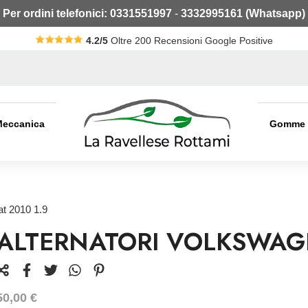
Per ordini telefonici:
0331551997
-
3332995161 (Whatsapp)
4.2/5
Oltre 200 Recensioni Google Positive
Meccanica
Gomme
at 2010 1.9
ALTERNATORI VOLKSWAGE
50,00
€