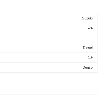
Suzuki
Sx4
-
Diesel
1.9
Denso