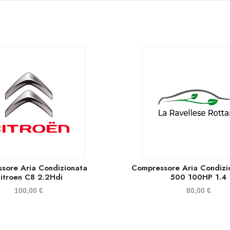
sore Aria Condizionata
Compressore Aria Condizi
itroen C8 2.2Hdi
500 100HP 1.4
100,00
€
80,00
€