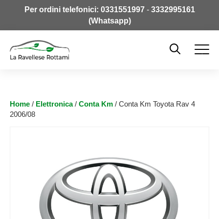
Per ordini telefonici:
0331551997
-
3332995161
(Whatsapp)
Home
/
Elettronica
/
Conta Km
/ Conta Km Toyota Rav 4
2006/08