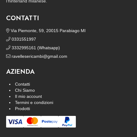
l’hinterland milanese.
CONTATTI
Via Piemonte, 59, 20015 Parabiago MI
0331551997
3332995161 (Whatsapp)
ravellesericambi@gmail.com
AZIENDA
Contatti
Chi Siamo
Il mio account
Termini e condizioni
Prodotti