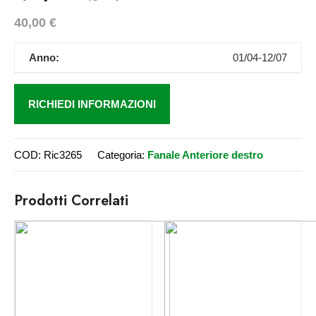
40,00
€
Anno:
01/04-12/07
RICHIEDI INFORMAZIONI
COD:
Ric3265
Categoria:
Fanale Anteriore destro
Prodotti Correlati