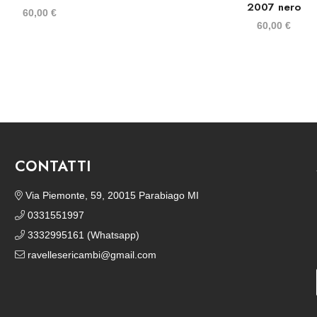
2007 nero
60,00
€
60,00
€
CONTATTI
Via Piemonte, 59, 20015 Parabiago MI
0331551997
3332995161 (Whatsapp)
ravellesericambi@gmail.com