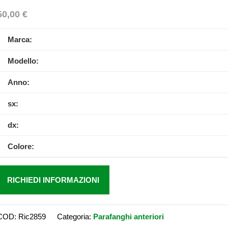
50,00
€
Marca:
Modello:
Anno:
sx:
dx:
Colore:
RICHIEDI INFORMAZIONI
COD:
Ric2859
Categoria:
Parafanghi anteriori