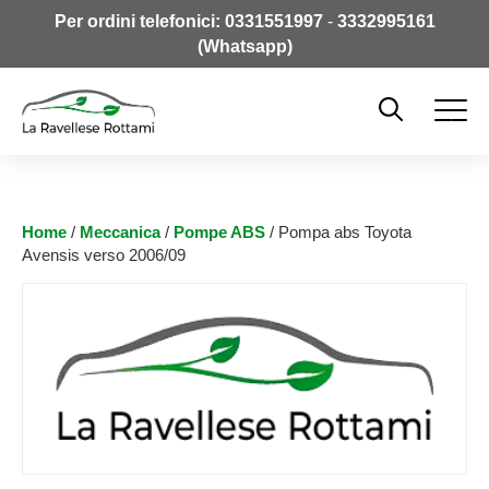
Per ordini telefonici:
0331551997
-
3332995161
(Whatsapp)
Home
/
Meccanica
/
Pompe ABS
/ Pompa abs Toyota
Avensis verso 2006/09